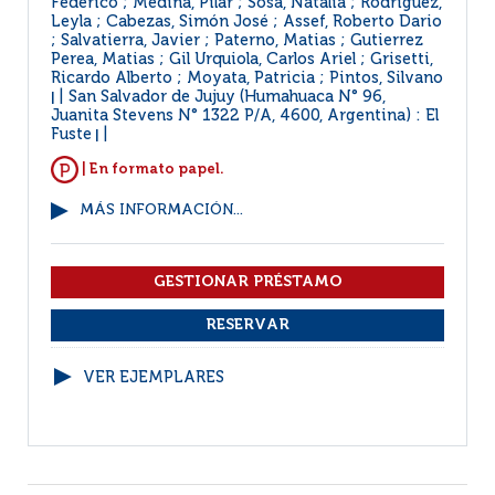
Federico ; Medina, Pilar ; Sosa, Natalia ; Rodriguez,
Leyla ; Cabezas, Simón José ; Assef, Roberto Dario
; Salvatierra, Javier ; Paterno, Matias ; Gutierrez
Perea, Matias ; Gil Urquiola, Carlos Ariel ; Grisetti,
Ricardo Alberto ; Moyata, Patricia ; Pintos, Silvano
San Salvador de Jujuy (Humahuaca N° 96,
|
Juanita Stevens N° 1322 P/A, 4600, Argentina) : El
Fuste
|
| En formato papel.
MÁS INFORMACIÓN...
VER EJEMPLARES