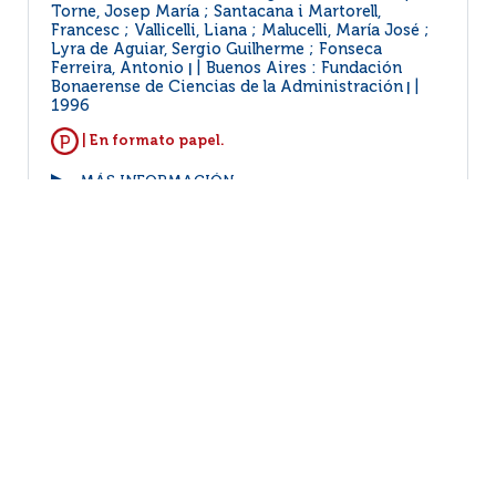
Torne, Josep María ; Santacana i Martorell,
Francesc ; Vallicelli, Liana ; Malucelli, María José ;
Lyra de Aguiar, Sergio Guilherme ; Fonseca
Ferreira, Antonio
Buenos Aires : Fundación
|
Bonaerense de Ciencias de la Administración
|
1996
| En formato papel.
MÁS INFORMACIÓN...
VER EJEMPLARES
1
2
3
4
5
6
7
(31 - 40 / 67)