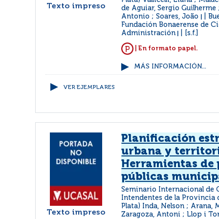
Plata) Vallicelli, Liana ; Malu
Texto impreso
de Aguiar, Sergio Guilherme 
Antonio ; Soares, João
Bue
|
Fundación Bonaerense de Cie
Administración
[s.f.]
|
| En formato papel.
MÁS INFORMACIÓN...
VER EJEMPLARES
Planificación est
urbana y territor
Herramientas de 
públicas municip
Seminario Internacional de
Intendentes de la Provincia 
Plata) Inda, Nelson ; Arana, 
Texto impreso
Zaragoza, Antoni ; Llop i To