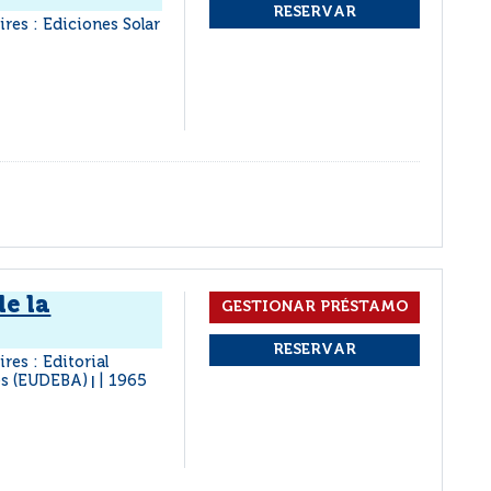
res : Ediciones Solar
e la
res : Editorial
es (EUDEBA)
1965
|