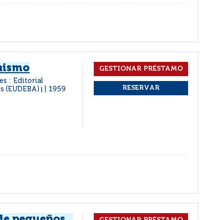
nismo
s : Editorial
es (EUDEBA)
1959
|
 de pequeños