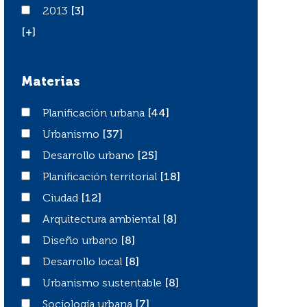
2013
2013
[3]
[+]
Materias
Planificación urbana
Planificación urbana
[44]
Urbanismo
Urbanismo
[37]
Desarrollo urbano
Desarrollo urbano
[25]
Planificación territorial
Planificación territorial
[18]
Ciudad
Ciudad
[12]
Arquitectura ambiental
Arquitectura ambiental
[8]
Diseño urbano
Diseño urbano
[8]
Desarrollo local
Desarrollo local
[8]
Urbanismo sustentable
Urbanismo sustentable
[8]
Sociología urbana
Sociología urbana
[7]