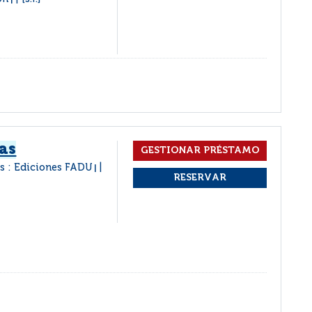
|
as
s : Ediciones FADU
|