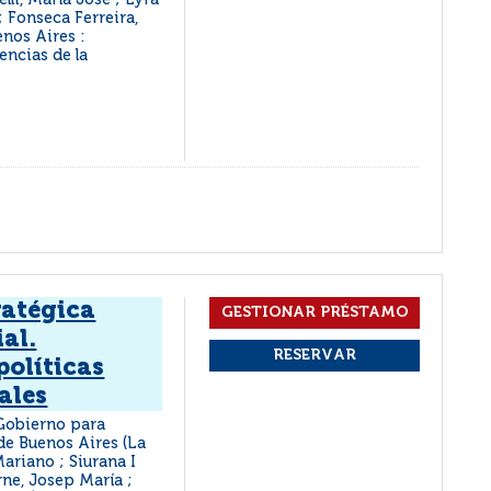
celli, María José ; Lyra
; Fonseca Ferreira,
nos Aires :
ncias de la
ratégica
ial.
políticas
ales
 Gobierno para
de Buenos Aires (La
Mariano ; Siurana I
rne, Josep María ;