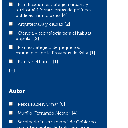
Planificación estratégica urbana y territorial. Herramien
Planificación estratégica urbana y
territorial. Herramientas de políticas
públicas municipales
[4]
Arquitectura y ciudad
Arquitectura y ciudad
[2]
Ciencia y tecnología para el hábitat popular
Ciencia y tecnología para el hábitat
popular
[2]
Plan estratégico de pequeños municipios de la Provincia
Plan estratégico de pequeños
municipios de la Provincia de Salta
[1]
Planear el barrio
Planear el barrio
[1]
[+]
Autor
Pesci, Rubén Omar
Pesci, Rubén Omar
[6]
Murillo, Fernando Néstor
Murillo, Fernando Néstor
[4]
Seminario Internacional de Gobierno para Intendentes de
Seminario Internacional de Gobierno
para Intendentes de la Provincia de