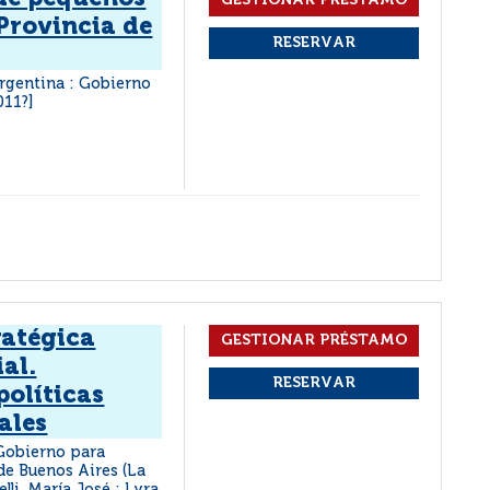
Provincia de
Argentina : Gobierno
011?]
ratégica
ial.
políticas
ales
 Gobierno para
de Buenos Aires (La