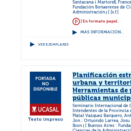
Santacana i Martorell, Fran
Fundación Bonaerense de Cie
Administración
[s.f.]
|
| En formato papel.
MÁS INFORMACIÓN...
VER EJEMPLARES
Planificación est
urbana y territor
Herramientas de 
públicas municip
Seminario Internacional de
Intendentes de la Provincia 
Plata) Vazquez Barquero, An
Texto impreso
Jon ; Ortuondo Larrea, Josu
Ibon
Buenos Aires : Fund
|
Ciencias de la Administraci