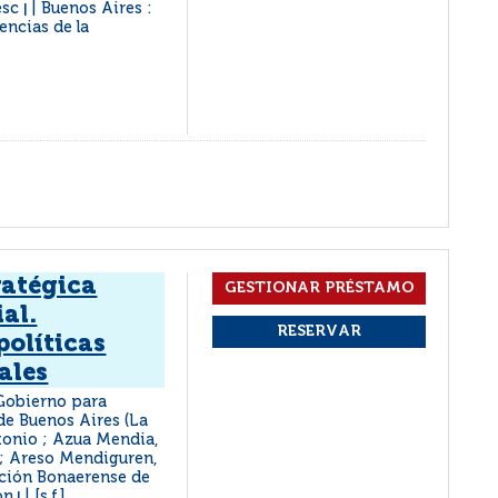
cesc
Buenos Aires :
|
ncias de la
ratégica
ial.
políticas
ales
 Gobierno para
de Buenos Aires (La
tonio ; Azua Mendia,
 ; Areso Mendiguren,
ación Bonaerense de
ón
[s.f.]