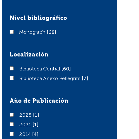
Nivel bibliográfico
Monograph
Monograph
[68]
Localización
Biblioteca Central
Biblioteca Central
[60]
Biblioteca Anexo Pellegrini
Biblioteca Anexo Pellegrini
[7]
Año de Publicación
2025
2025
[1]
2021
2021
[1]
2014
2014
[4]