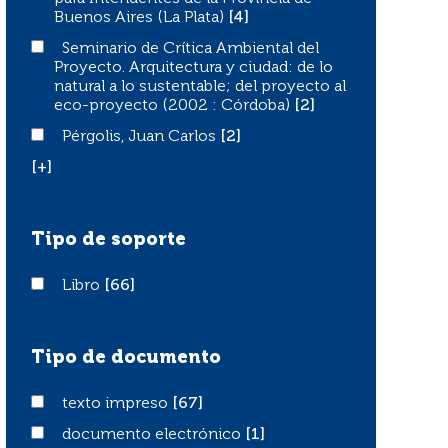
Buenos Aires (La Plata)
[4]
Seminario de Crítica Ambiental del Proyecto. Arquitectur
Seminario de Crítica Ambiental del
Proyecto. Arquitectura y ciudad: de lo
natural a lo sustentable; del proyecto al
eco-proyecto (2002 : Córdoba)
[2]
Pérgolis, Juan Carlos
Pérgolis, Juan Carlos
[2]
[+]
Tipo de soporte
Libro
Libro
[66]
Tipo de documento
texto impreso
texto impreso
[67]
documento electrónico
documento electrónico
[1]