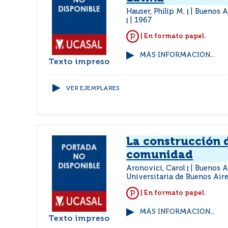
Hauser, Philip M.
Buenos Ai
|
1967
|
| En formato papel.
MÁS INFORMACIÓN...
Texto impreso
VER EJEMPLARES
La construcción d
comunidad
Aronovici, Carol
Buenos Ai
|
Universitaria de Buenos Air
| En formato papel.
MÁS INFORMACIÓN...
Texto impreso