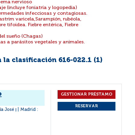
tema nervioso
je (incluye foniatría y logopedia)
ermedades infecciosas y contagiosas.
alastrim varicela,Sarampión, rubéola,
bre tifoidea. Fiebre entérica, Fiebre
el sueño (Chagas)
s a parásitos vegetales y animales.
la clasificación 616-022.1 (
1
)
o
ía José
Madrid :
|