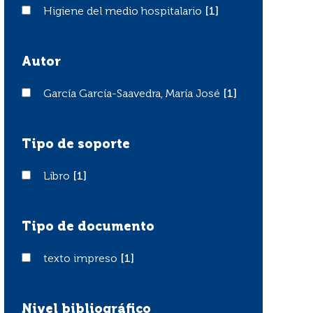
Higiene del medio hospitalario
Higiene del medio hospitalario
[1]
Autor
García García-Saavedra, María José
García García-Saavedra, María José
[1]
Tipo de soporte
Libro
Libro
[1]
Tipo de documento
texto impreso
texto impreso
[1]
Nivel bibliográfico