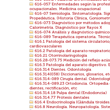
616-057 Enfermedades según la profesi
ocupacionales. Medicina ocupacional
616-07 Semiología. Sintomatología. Sig
Propedéutica. (Historia Clínica, Goniometr
616-073 Diagnóstico por métodos adopt
Calorimetría. Diagnóstico por Rayos X
616-074 Análisis y diagnóstico químico
616-089 Terapéutica operatoria. Técnic
616.1 Patología del sistema circulatorio
cardiovasculares
616.2 Patología del aparato respiratori
616.21 Otorrinolaringología
616.28-073.75 Medición del reflejo acú
616.3 Patología del aparato digestivo.
616.314 Dientes. Odontología
616.314(038) Diccionarios, glosarios, et
616.314-089 Cirugía dental. Odontologí
616.314-089.23 Ortodoncia. Ortopedia de
dientes, rectificación, etc
616.314.18 Pulpa dental (Endodoncia)
616.314.77 Prótesis dentales
616.4 Endocrinología (Glándula tiroides
616.8 Neurología. Neuropatología. Sist