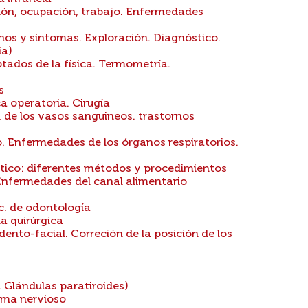
ón, ocupación, trabajo. Enfermedades
nos y síntomas. Exploración. Diagnóstico.
ía)
ados de la física. Termometría.
s
a operatoria. Cirugía
, de los vasos sanguineos. trastornos
o. Enfermedades de los órganos respiratorios.
stico: diferentes métodos y procedimientos
 Enfermedades del canal alimentario
c. de odontología
a quirúrgica
nto-facial. Correción de la posición de los
. Glándulas paratiroides)
ema nervioso