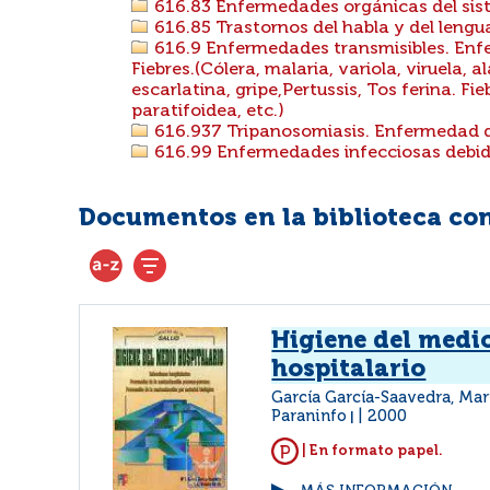
616.83 Enfermedades orgánicas del sis
616.85 Trastornos del habla y del lengua
616.9 Enfermedades transmisibles. Enf
Fiebres.(Cólera, malaria, variola, viruela, 
escarlatina, gripe,Pertussis, Tos ferina. Fie
paratifoidea, etc.)
616.937 Tripanosomiasis. Enfermedad d
616.99 Enfermedades infecciosas debida
Documentos en la biblioteca con 
Higiene del medi
hospitalario
García García-Saavedra, Mar
Paraninfo
2000
|
| En formato papel.