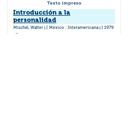
Texto impreso
Introducción a la
personalidad
Mischel, Walter
México : Interamericana
1979
|
|
| En formato papel.
MÁS INFORMACIÓN...
VER EJEMPLARES
1
2
3
4
5
6
(1 - 10 / 66)