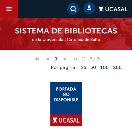
de la Universidad Católica de Salta
1
(1 - 2 / 2)
Por página :
25
50
100
200