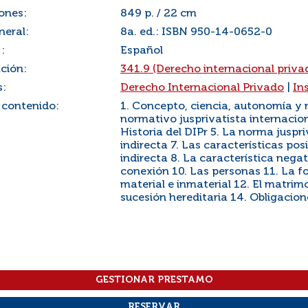
ones:
849 p. / 22 cm
neral:
8a. ed.: ISBN 950-14-0652-0
:
Español
ación:
341.9 (Derecho internacional priva
s:
Derecho Internacional Privado
|
In
 contenido:
1. Concepto, ciencia, autonomía y 
normativo jusprivatista internacion
Historia del DIPr 5. La norma juspri
indirecta 7. Las características pos
indirecta 8. La característica nega
conexión 10. Las personas 11. La fo
material e inmaterial 12. El matrimo
sucesión hereditaria 14. Obligacion