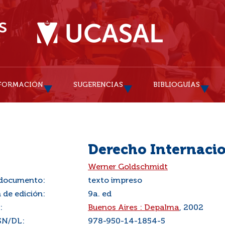
FORMACIÓN
SUGERENCIAS
BIBLIOGUÍAS
Derecho Internaci
:
Werner Goldschmidt
 documento:
texto impreso
 de edición:
9a. ed
:
Buenos Aires : Depalma
, 2002
SN/DL:
978-950-14-1854-5