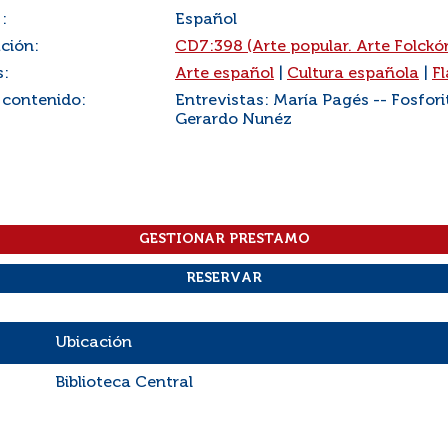
:
Español
ación:
CD7:398 (Arte popular. Arte Folckór
s:
Arte español
|
Cultura española
|
F
 contenido:
Entrevistas: María Pagés -- Fosfori
Gerardo Nunéz
Ubicación
Biblioteca Central