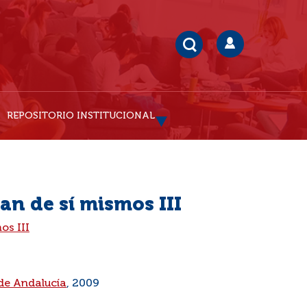
REPOSITORIO INSTITUCIONAL
an de sí mismos III
os III
 de Andalucía
, 2009