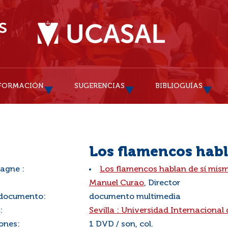
FORMACIÓN
SUGERENCIAS
BIBLIOGUÍAS
Los flamencos habl
agne :
Los flamencos hablan de sí mism
:
Manuel Curao
, Director
 documento:
documento multimedia
:
Sevilla : Universidad Internacional
ones:
1 DVD / son, col.