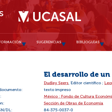
FORMACIÓN
SUGERENCIAS
BIBLIOGUÍAS
El desarrollo de u
:
Dudley Seers
, Editor científico ;
Leo
 documento:
texto impreso
:
México : Fondo de Cultura Económ
ón:
Sección de Obras de Economía
SN/DL:
84-375-0037-0