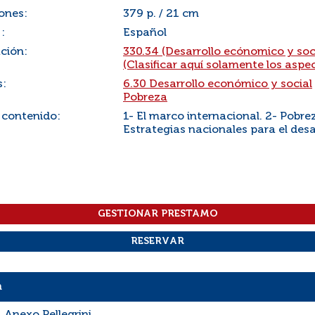
ones:
379 p. / 21 cm
:
Español
ación:
330.34 (Desarrollo ecónomico y soc
(Clasificar aquí solamente los aspe
s:
6.30 Desarrollo económico y social
Pobreza
 contenido:
1- El marco internacional. 2- Pobre
Estrategias nacionales para el desar
n