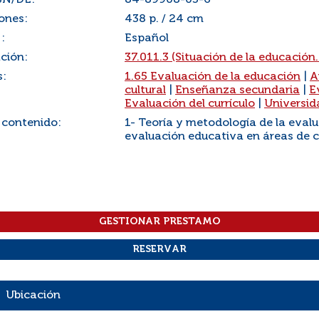
SN/DL:
84-89908-03-6
ones:
438 p. / 24 cm
:
Español
ación:
37.011.3 (Situación de la educación. 
s:
1.65 Evaluación de la educación
|
A
cultural
|
Enseñanza secundaria
|
E
Evaluación del currículo
|
Universid
 contenido:
1- Teoría y metodología de la evalu
evaluación educativa en áreas de 
Ubicación