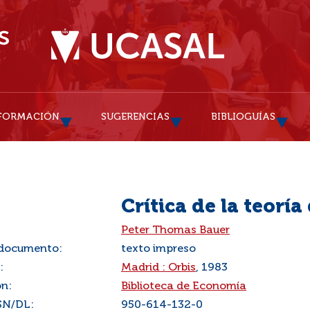
FORMACIÓN
SUGERENCIAS
BIBLIOGUÍAS
Crítica de la teoría
:
Peter Thomas Bauer
 documento:
texto impreso
:
Madrid : Orbis
, 1983
ón:
Biblioteca de Economía
SN/DL:
950-614-132-0