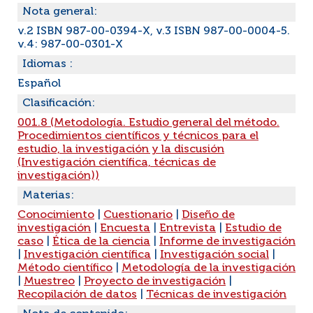
Nota general:
v.2 ISBN 987-00-0394-X, v.3 ISBN 987-00-0004-5.
v.4: 987-00-0301-X
Idiomas :
Español
Clasificación:
001.8 (Metodología. Estudio general del método.
Procedimientos científicos y técnicos para el
estudio, la investigación y la discusión
(Investigación científica, técnicas de
investigación))
Materias:
Conocimiento
|
Cuestionario
|
Diseño de
investigación
|
Encuesta
|
Entrevista
|
Estudio de
caso
|
Ética de la ciencia
|
Informe de investigación
|
Investigación científica
|
Investigación social
|
Método científico
|
Metodología de la investigación
|
Muestreo
|
Proyecto de investigación
|
Recopilación de datos
|
Técnicas de investigación