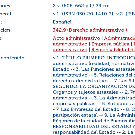
ones:
2 v. (606, 662 p.) / 23 cm.
neral:
v.1: (ISBN 950-20-1410-3); v.2: (I
:
Español
ación:
342.9 (Derecho administrativo )
s:
Acto administrativo
|
Administraci
administrativo
|
Empresa pública
|
administrativo
|
Responsabilidad d
 contenido:
v.1: TÍTULO PRIMERO. INTRODUCCIÓ
administrativo (realidad, normativi
Estado -- 3. Las Funciones estatal
administrativo -- 5. Relaciones del
derecho administrativo -- 7. Las Si
SEGUNDO. LA ORGANIZACION DEL
Órganos y sujetos estatales -- 2. Pr
administrativa -- 3. La Administrac
empresas públicas -- 5. Entidades a
- 7. Las Empresas del Estado -- 8. 
partipación estatal -- 9. La Adminis
Régimen de la ciudad de Buenos Ai
RESPONSABILIDAD DEL ESTADO Y D
responsabilidad del Estado -- 2. L