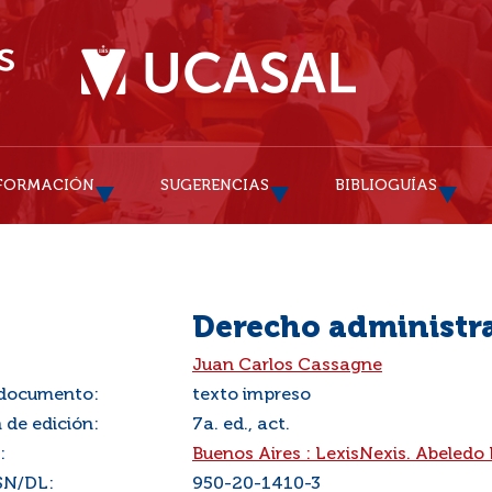
FORMACIÓN
SUGERENCIAS
BIBLIOGUÍAS
Derecho administr
:
Juan Carlos Cassagne
 documento:
texto impreso
 de edición:
7a. ed., act.
:
Buenos Aires : LexisNexis. Abeledo 
SN/DL:
950-20-1410-3