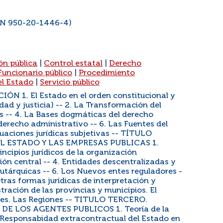
SBN 950-20-1446-4)
ón pública
|
Control estatal
|
Derecho
Funcionario público
|
Procedimiento
el Estado
|
Servicio público
N 1. El Estado en el orden constitucional y
dad y justicia) -- 2. La Transformación del
es -- 4. La Bases dogmáticas del derecho
 derecho administrativo -- 6. Las Fuentes del
tuaciones jurídicas subjetivas -- TÍTULO
 ESTADO Y LAS EMPRESAS PUBLICAS 1.
incipios jurídicos de la organización
ión central -- 4. Entidades descentralizadas y
utárquicas -- 6. Los Nuevos entes reguladores -
Otras formas jurídicas de interpretación y
tración de las provincias y municipios. El
res. Las Regiones -- TITULO TERCERO.
E LOS AGENTES PUBLICOS 1. Teoría de la
a Responsabidad extracontractual del Estado en