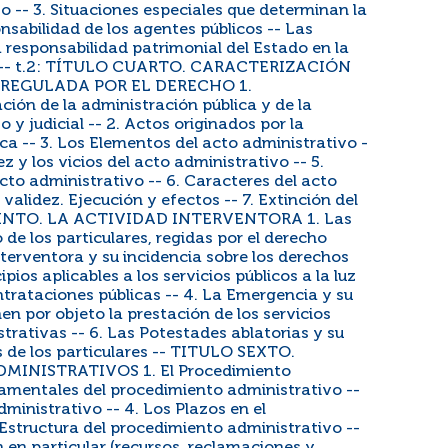
o -- 3. Situaciones especiales que determinan la
nsabilidad de los agentes públicos -- Las
a responsabilidad patrimonial del Estado en la
ema -- t.2: TÍTULO CUARTO. CARACTERIZACIÓN
REGULADA POR EL DERECHO 1.
ación de la administración pública y de la
o y judicial -- 2. Actos originados por la
ca -- 3. Los Elementos del acto administrativo -
ez y los vicios del acto administrativo -- 5.
to administrativo -- 6. Caracteres del acto
validez. Ejecución y efectos -- 7. Extinción del
QUINTO. LA ACTIVIDAD INTERVENTORA 1. Las
 de los particulares, regidas por el derecho
nterventora y su incidencia sobre los derechos
ipios aplicables a los servicios públicos a la luz
ntrataciones públicas -- 4. La Emergencia y su
en por objeto la prestación de los servicios
strativas -- 6. Las Potestades ablatorias y su
s de los particulares -- TITULO SEXTO.
INISTRATIVOS 1. El Procedimiento
ndamentales del procedimiento administrativo --
dministrativo -- 4. Los Plazos en el
 Estructura del procedimiento administrativo --