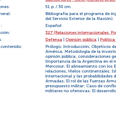
:
Buenos Aires : CARI (Consejo Argen
ones:
51 p. / 30 cm.
neral:
Bibliografía para el programa de in
del Servicio Exterior de la Nación).
:
Español
ación:
327 (Relaciones internacionales. Pol
s:
Defensa
|
Opinión pública
|
Política
 contenido:
Prólogo; Introducción; Objetivos d
América; Metodología de la investig
opinión pública; consideraciones gen
Importancia de la Argentina en el m
Mercosur; El alineamiento con los 
relaciones; Hielos continentales; I
internacional y las probabilidades de
Armadas; El rol de las Fuerzas Arm
presupuesto militar; Caso de confl
militares no ofensivas; El desarroll