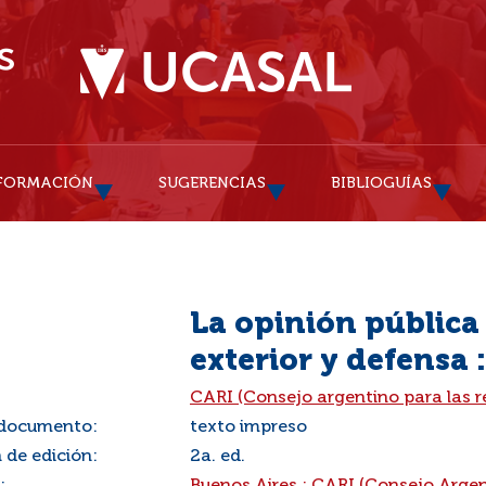
FORMACIÓN
SUGERENCIAS
BIBLIOGUÍAS
La opinión pública 
exterior y defensa 
:
CARI (Consejo argentino para las r
 documento:
texto impreso
 de edición:
2a. ed.