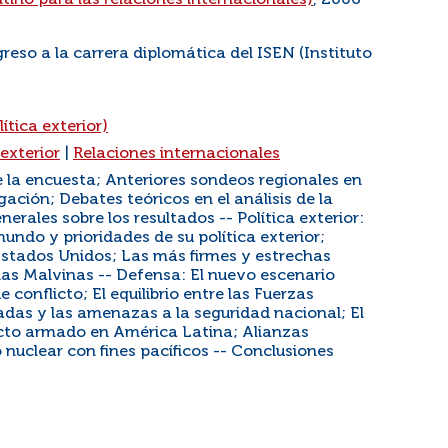
tino para las relaciones internacionales)
, 2006
greso a la carrera diplomática del ISEN (Instituto
ítica exterior)
 exterior
|
Relaciones internacionales
e la encuesta; Anteriores sondeos regionales en
ación; Debates teóricos en el análisis de la
erales sobre los resultados -- Política exterior:
undo y prioridades de su política exterior;
Estados Unidos; Las más firmes y estrechas
slas Malvinas -- Defensa: El nuevo escenario
 conflicto; El equilibrio entre las Fuerzas
adas y las amenazas a la seguridad nacional; El
icto armado en América Latina; Alianzas
o nuclear con fines pacíficos -- Conclusiones