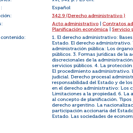
ones:
xvi, 541 p. / 23 cm.
:
Español
ación:
342.9 (Derecho administrativo )
s:
Acto administrativo
|
Contratos ad
Planificación económica
|
Servicio 
 contenido:
1. El derecho administrativo: Bases
Estado. El derecho administrativo. 
administración pública: Los órgano
públicos. 3. Formas jurídicas de la
discrecionales de la administración.
servicios públicos. 4. La protecció
El procedimiento aadministrativo. 
judicial. Derecho procesal administ
responsabilidad del Estado y de los
en el derecho administrativo: Los c
Limitaciones a la propiedad. 6. La
al concepto de planificación. Tipos j
derecho argentino. La nacionalizac
participación accionaria del Estad
Estado. Las sociedades de economí