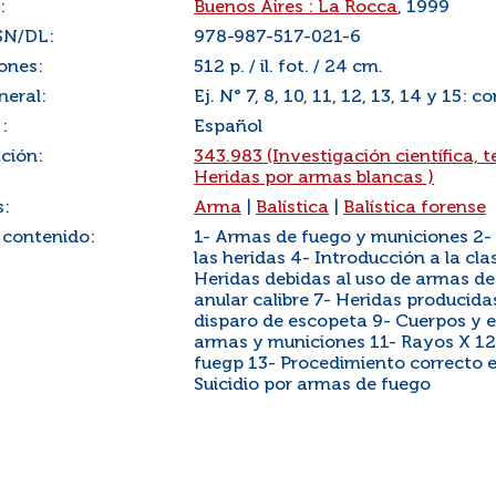
:
Buenos Aires : La Rocca
, 1999
SN/DL:
978-987-517-021-6
ones:
512 p. / il. fot. / 24 cm.
neral:
Ej. N° 7, 8, 10, 11, 12, 13, 14 y 15: 
:
Español
ación:
343.983 (Investigación científica, t
Heridas por armas blancas )
s:
Arma
|
Balística
|
Balística forense
 contenido:
1- Armas de fuego y municiones 2- A
las heridas 4- Introducción a la cla
Heridas debidas al uso de armas d
anular calibre 7- Heridas producida
disparo de escopeta 9- Cuerpos y 
armas y municiones 11- Rayos X 12
fuegp 13- Procedimiento correcto 
Suicidio por armas de fuego