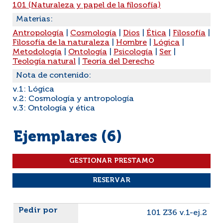
101 (Naturaleza y papel de la filosofía)
Materias:
Antropología
|
Cosmología
|
Dios
|
Ética
|
Filosofía
|
Filosofía de la naturaleza
|
Hombre
|
Lógica
|
Metodología
|
Ontología
|
Psicología
|
Ser
|
Teología natural
|
Teoría del Derecho
Nota de contenido:
v.1: Lógica
v.2: Cosmología y antropología
v.3: Ontología y ética
Ejemplares (6)
Liste des exemplaires
101 Z36 v.1-ej.2