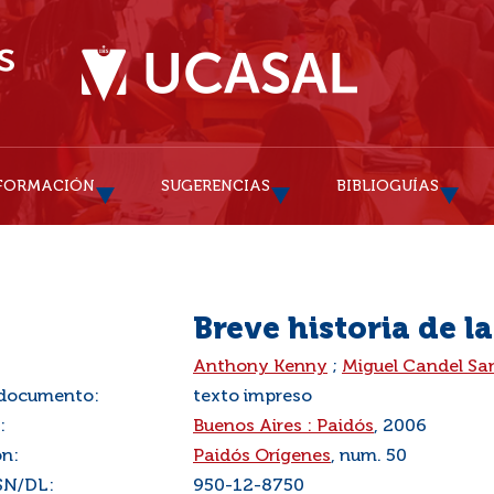
FORMACIÓN
SUGERENCIAS
BIBLIOGUÍAS
Breve historia de la
:
Anthony Kenny
;
Miguel Candel Sa
 documento:
texto impreso
:
Buenos Aires : Paidós
, 2006
ón:
Paidós Orígenes
, num. 50
SN/DL:
950-12-8750