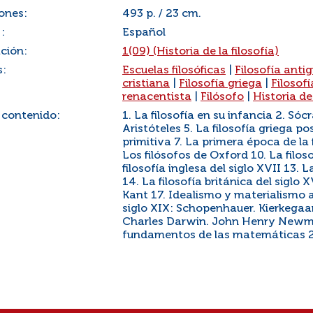
ones:
493 p. / 23 cm.
:
Español
ación:
1(09) (Historia de la filosofía)
s:
Escuelas filosóficas
|
Filosofía anti
cristiana
|
Filosofía griega
|
Filosof
renacentista
|
Filósofo
|
Historia de 
 contenido:
1. La filosofía en su infancia 2. Sóc
Aristóteles 5. La filosofía griega pos
primitiva 7. La primera época de la f
Los filósofos de Oxford 10. La filo
filosofía inglesa del siglo XVII 13. 
14. La filosofía británica del siglo X
Kant 17. Idealismo y materialismo al
siglo XIX: Schopenhauer. Kierkegaa
Charles Darwin. John Henry Newman
fundamentos de las matemáticas 22.