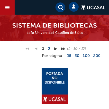
de la Universidad Católica de Salta
1
2
(1 - 10 / 17)
Por página :
25
50
100
200