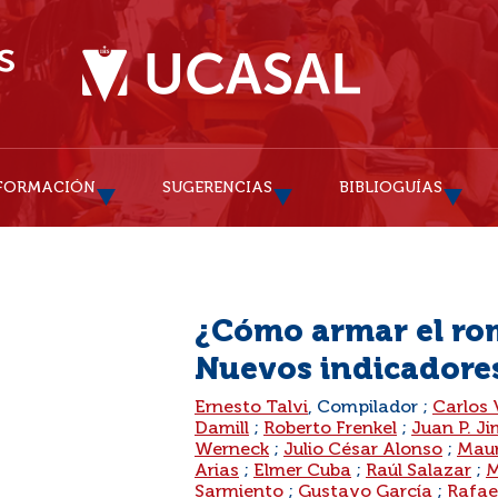
FORMACIÓN
SUGERENCIAS
BIBLIOGUÍAS
¿Cómo armar el rom
Nuevos indicadores
:
Ernesto Talvi
, Compilador ;
Carlos
Damill
;
Roberto Frenkel
;
Juan P. J
Werneck
;
Julio César Alonso
;
Maur
Arias
;
Elmer Cuba
;
Raúl Salazar
;
M
Sarmiento
;
Gustavo García
;
Rafae