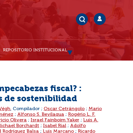
REPOSITORIO INSTITUCIONAL
pecabezas fiscal? :
 de sostenibilidad
 Végh
, Compilador ;
Oscar Cetrángolo
;
Mario
iménez
;
Alfonso S. Bevilaqua
;
Rogério L. F.
icio Olivera
;
Israel Fainboim Yaker
;
Luis A.
ichael Borchardt
;
Isabel Rial
;
Adolfo
l Rodríguez Balsa
;
Luis Marcano
;
Ricardo