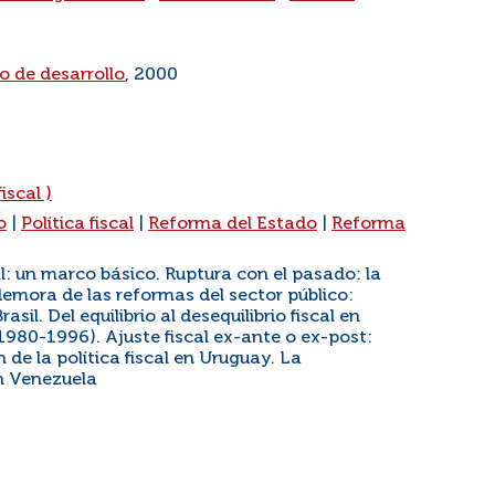
 de desarrollo
, 2000
iscal )
o
|
Política fiscal
|
Reforma del Estado
|
Reforma
cal: un marco básico. Ruptura con el pasado: la
demora de las reformas del sector público:
asil. Del equilibrio al desequilibrio fiscal en
(1980-1996). Ajuste fiscal ex-ante o ex-post:
n de la política fiscal en Uruguay. La
en Venezuela