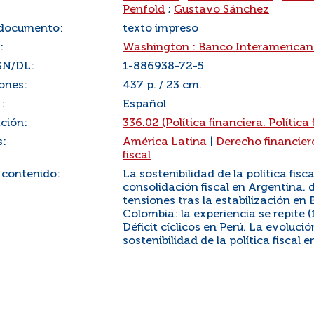
Penfold
;
Gustavo Sánchez
 documento:
texto impreso
:
Washington : Banco Interamericano
SN/DL:
1-886938-72-5
ones:
437 p. / 23 cm.
:
Español
ación:
336.02 (Política financiera. Política f
s:
América Latina
|
Derecho financier
fiscal
 contenido:
La sostenibilidad de la política fis
consolidación fiscal en Argentina. 
tensiones tras la estabilización en Br
Colombia: la experiencia se repite 
Déficit cíclicos en Perú. La evolució
sostenibilidad de la política fiscal 