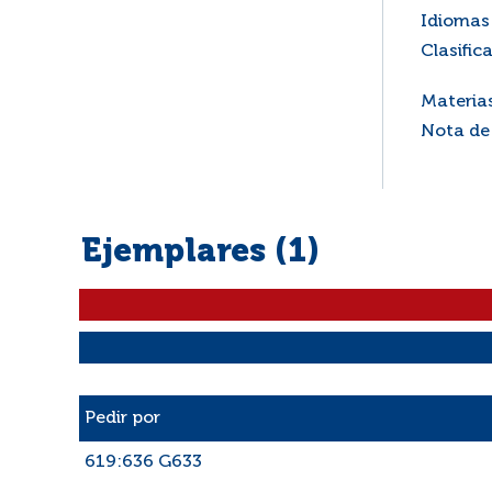
Idiomas 
Clasific
Materia
Nota de
Ejemplares (1)
Liste des exemplaires
Pedir por
619:636 G633