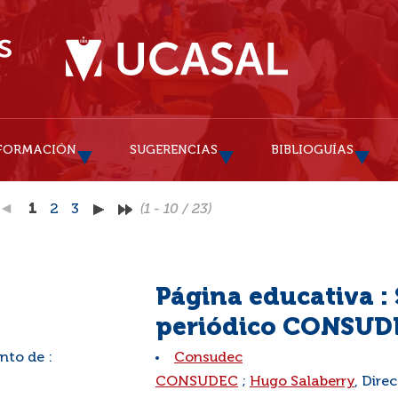
FORMACIÓN
SUGERENCIAS
BIBLIOGUÍAS
1
2
3
(1 - 10 / 23)
Página educativa :
periódico CONSUD
nto de :
Consudec
:
CONSUDEC
;
Hugo Salaberry
, Dire