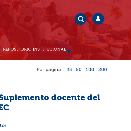
REPOSITORIO INSTITUCIONAL
Por página :
25
50
100
200
 Suplemento docente del
EC
ctor