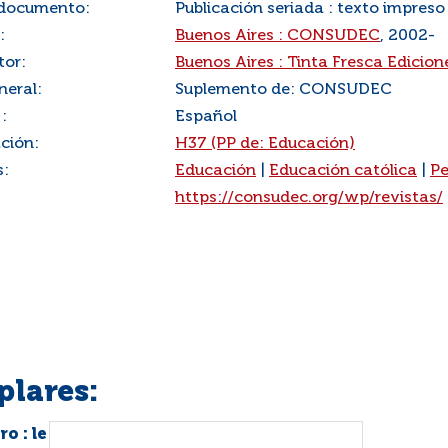
 documento:
Publicación seriada : texto impreso
:
Buenos Aires : CONSUDEC
, 2002-
tor:
Buenos Aires : Tinta Fresca Edicion
neral:
Suplemento de: CONSUDEC
:
Español
ación:
H37 (PP de: Educación)
s:
Educación
|
Educación católica
|
P
:
https://consudec.org/wp/revistas/
plares:
o : le