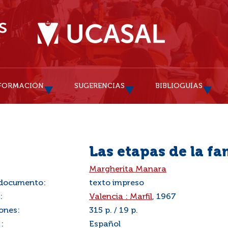
FORMACIÓN
SUGERENCIAS
BIBLIOGUÍAS
Las etapas de la fa
:
Margherita Manara
 documento:
texto impreso
:
Valencia : Marfil
, 1967
ones:
315 p. / 19 p.
:
Español