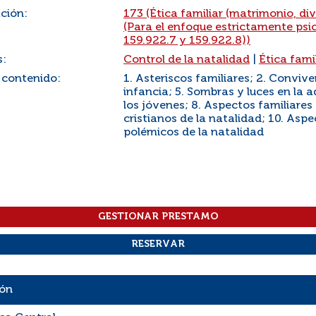
ación:
173 (Ética familiar (matrimonio, div
(Para el enfoque estrictamente psic
159.922.7 y 159.922.8))
s:
Control de la natalidad
|
Ética fami
 contenido:
1. Asteriscos familiares; 2. Conviv
infancia; 5. Sombras y luces en la a
los jóvenes; 8. Aspectos familiares
cristianos de la natalidad; 10. Aspe
polémicos de la natalidad
ión