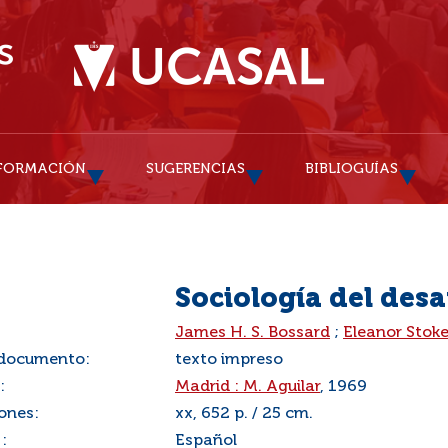
FORMACIÓN
SUGERENCIAS
BIBLIOGUÍAS
Sociología del desa
:
James H. S. Bossard
;
Eleanor Stoke
 documento:
texto impreso
:
Madrid : M. Aguilar
, 1969
ones:
xx, 652 p. / 25 cm.
:
Español