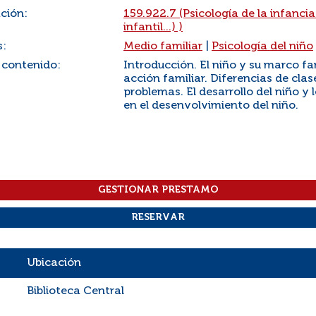
ación:
159.922.7 (Psicología de la infancia
infantil...) )
s:
Medio familiar
|
Psicología del niño
 contenido:
Introducción. El niño y su marco fam
acción familiar. Diferencias de clas
problemas. El desarrollo del niño y 
en el desenvolvimiento del niño.
Ubicación
Biblioteca Central