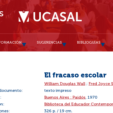
FORMACIÓN
SUGERENCIAS
BIBLIOGUÍAS
El fracaso escolar
:
William Douglas Wall
;
Fred Joyce 
 documento:
texto impreso
:
Buenos Aires : Paidós
, 1970
ón:
Biblioteca del Educador Contempo
ones:
326 p. / 19 cm.