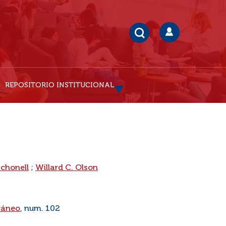
REPOSITORIO INSTITUCIONAL
Schonell
;
Willard C. Olson
ráneo
, num. 102