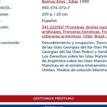
:
Buenos Aires : Ediar
, 1988
SN/DL:
950-574-072-7
ones:
293 p. / 23 cm.
:
Español
ación:
341.222(82) (Fronteras, límites nac
artificiales. Fronteras históricas. F
soberanía argentinos; Chile, Brasil,
 contenido:
Descubrimiento y ocupación: Descu
de las Islas Georgias del Sur (San P
Georgias del Sur (San Pedro) y Sand
Los Derechos sobre las Islas Malvi
de Argentina sobre las Islas Malvin
Malvinas en el sistema interameric
Unidas. Medios de solución bilatera