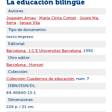
La educación bilingüe
Autores:
Joaquim Arnau
;
María Cinta Comet
;
Josep Ma.
Serra
;
Ignasi Vila
Tipo de documento:
texto impreso
Editorial:
Barcelona : I.C.E Universitat Barcelona
, 1992
Otro editor:
Barcelona : Horsori
Colección:
Colección Cuadernos de educación
, num. 7
ISBN/ISSN/DL:
84-85840-15-1
Dimensiones:
226 p. / 21 cm.