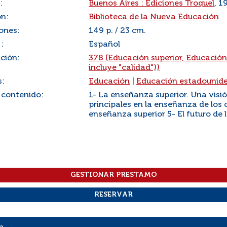
:
Buenos Aires : Ediciones Troquel
, 1
ón:
Biblioteca de la Nueva Educación
ones:
149 p. / 23 cm.
:
Español
ación:
378 (Educación superior, Educación
incluye "calidad"))
s:
Educación
|
Educación estadounid
 contenido:
1- La enseñanza superior. Una visi
principales en la enseñanza de los
enseñanza superior 5- El futuro de 