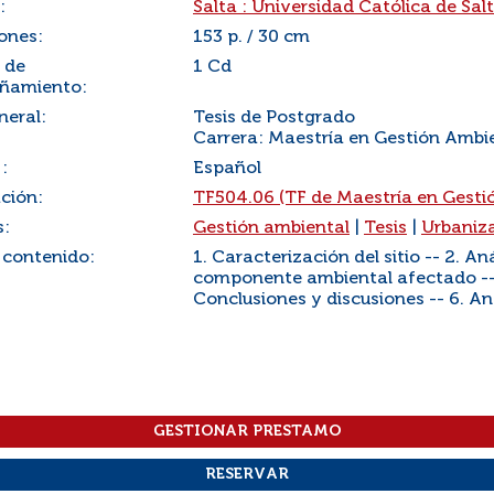
:
Salta : Universidad Católica de Sal
ones:
153 p. / 30 cm
 de
1 Cd
ñamiento:
neral:
Tesis de Postgrado
Carrera: Maestría en Gestión Ambie
:
Español
ación:
TF504.06 (TF de Maestría en Gesti
s:
Gestión ambiental
|
Tesis
|
Urbaniz
 contenido:
1. Caracterización del sitio -- 2. Aná
componente ambiental afectado -- 4.
Conclusiones y discusiones -- 6. Ane