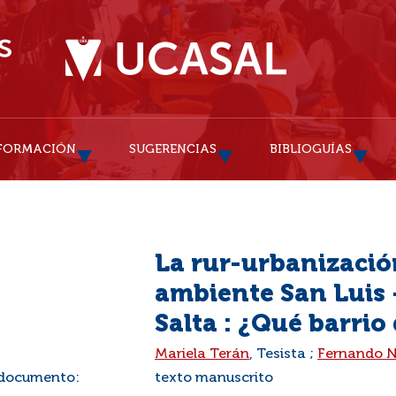
FORMACIÓN
SUGERENCIAS
BIBLIOGUÍAS
La rur-urbanización
ambiente San Luis -
Salta : ¿Qué barri
:
Mariela Terán
, Tesista ;
Fernando N
 documento:
texto manuscrito