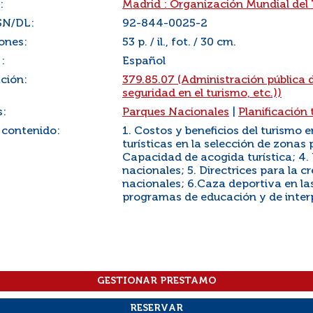
:
Madrid : Organización Mundial del
SN/DL:
92-844-0025-2
ones:
53 p. / il., fot. / 30 cm.
:
Español
ación:
379.85.07 (Administración pública d
seguridad en el turismo, etc.))
s:
Parques Nacionales
|
Planificación 
 contenido:
1. Costos y beneficios del turismo 
turísticas en la selección de zonas 
Capacidad de acogida turística; 4. 
nacionales; 5. Directrices para la c
nacionales; 6.Caza deportiva en las
programas de educación y de inte