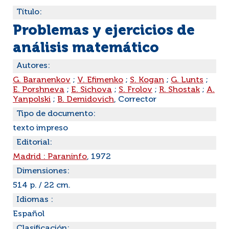
Título:
Problemas y ejercicios de
análisis matemático
Autores:
G. Baranenkov
;
V. Efimenko
;
S. Kogan
;
G. Lunts
;
E. Porshneva
;
E. Sichova
;
S. Frolov
;
R. Shostak
;
A.
Yanpolski
;
B. Demidovich
, Corrector
Tipo de documento:
texto impreso
Editorial:
Madrid : Paraninfo
, 1972
Dimensiones:
514 p. / 22 cm.
Idiomas :
Español
Clasificación: