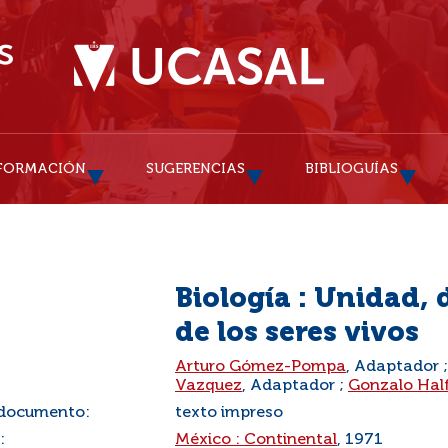
FORMACIÓN
SUGERENCIAS
BIBLIOGUÍAS
Biología : Unidad,
de los seres vivos
:
Arturo Gómez-Pompa
, Adaptador 
Vazquez
, Adaptador ;
Gonzalo Half
 documento:
texto impreso
:
México : Continental
, 1971