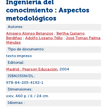
Ingeniería del
conocimiento : Aspectos
metodológicos
Autores:
Amparo Alonso Betanzos
;
Bertha Guijarro
Berdiñas
;
Adolfo Lozano Tello
;
José Tomas Palma
Méndez
Tipo de documento:
texto impreso
Editorial:
Madrid : Pearson Educación
, 2004
ISBN/ISSN/DL:
978-84-205-4192-1
Dimensiones:
xxiv, 460 p. / il. / 24 cm
Idiomas :