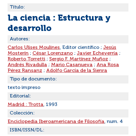
Título:
La ciencia : Estructura y
desarrollo
Autores:
Carlos Ulises Moulines
, Editor científico ;
Jesús
Mosterín
;
César Lorenzano
;
Javier Echeverría
;
Roberto Torretti
;
Sergio F. Martínez Muñoz
;
Andrés Rivadulla
;
Mario Casanueva
;
Ana Rosa
Pérez Ransanz
;
Adolfo García de la Sienra
Tipo de documento:
texto impreso
Editorial:
Madrid : Trotta
, 1993
Colección:
Enciclopedia Iberoamericana de Filosofía
, num. 4
ISBN/ISSN/DL: