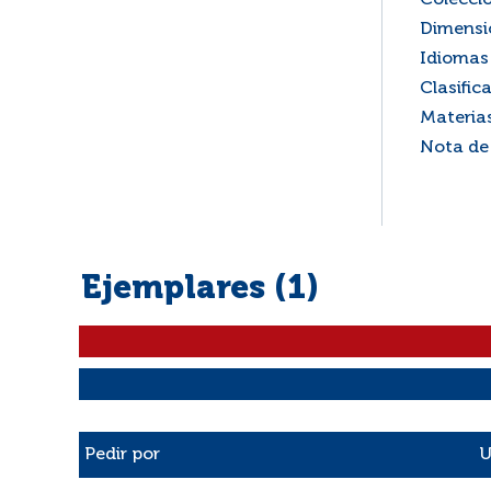
Colecci
Dimensi
Idiomas 
Clasific
Materia
Nota de
Ejemplares (1)
Liste des exemplaires
Pedir por
U