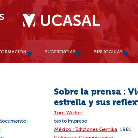
FORMACIÓN
SUGERENCIAS
BIBLIOGUÍAS
Sobre la prensa : V
estrella y sus refl
:
Tom Wicker
 documento:
texto impreso
:
México : Ediciones Gernika
, 1981