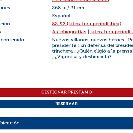
ón:
Coleccion Comunicación
ones:
268 p. / 21 cm.
:
Español
ación:
82-92 (Literatura periodística)
s:
Autobiografías
|
Literatura periodís
 contenido:
Nuevos villanos, nuevos héroes ; Pe
presidente ; En defensa del preside
trinchera ; ¿Quién eligió a la pren
; ¿Vigorosa y deshinibida?.
bicación