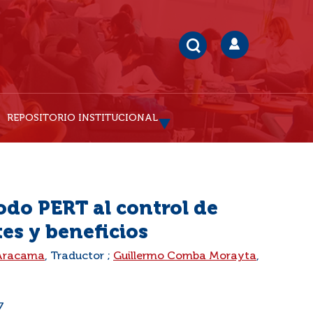
REPOSITORIO INSTITUCIONAL
odo PERT al control de
es y beneficios
 Aracama
, Traductor ;
Guillermo Comba Morayta
,
7