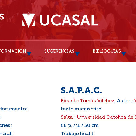
FORMACIÓN
SUGERENCIAS
BIBLIOGUÍAS
S.A.P.A.C.
:
Ricardo Tomás Vilchez
, Autor ;
 documento:
texto manuscrito
:
Salta : Universidad Católica de 
ones:
68 p. / il. / 30 cm
neral:
Trabajo final I