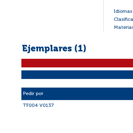
Idiomas 
Clasific
Materia
Ejemplares (1)
Liste des exemplaires
Pedir por
TF004 V0137