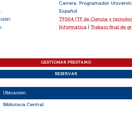
Carrera: Programador Universita
:
Español
ación:
TF004 (TF de Ciencia y tecnolog
s:
Informática
|
Trabajo final de g
Ubicación
Biblioteca Central