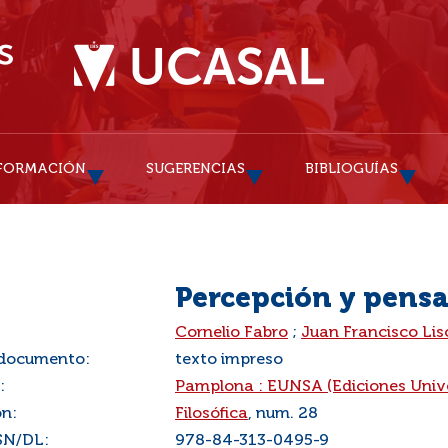
FORMACIÓN
SUGERENCIAS
BIBLIOGUÍAS
Percepción y pens
:
Cornelio Fabro
;
Juan Francisco Li
 documento:
texto impreso
:
Pamplona : EUNSA (Ediciones Univ
ón:
Filosófica
, num. 28
SN/DL:
978-84-313-0495-9