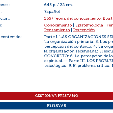
ones:
645 p. / 22 cm.
:
Español
ación:
165 (Teoría del conocimiento. Epis
s:
Conocimiento
|
Epistemología
|
Fe
Pensamiento
|
Percepción
 contenido:
Parte I. LAS ORGANIZACIONES SENS
La organización primaria; 3. Los pr
percepción del continuo; 4. La orga
la organización secundaria: El es
CONCRETO: 6. La percepción de lo c
espiritual. -- Parte III. LOS PR
psicológico; 9. El problema crítico