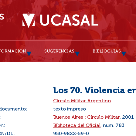
FORMACIÓN
SUGERENCIAS
BIBLIOGUÍAS
Los 70. Violencia e
:
Círculo Militar Argentino
 documento:
texto impreso
:
Buenos Aires : Círculo Militar
, 2001
ón:
Biblioteca del Oficial
, num. 783
SN/DL:
950-9822-59-0