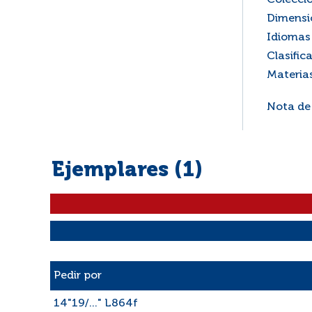
Colecci
Dimensi
Idiomas 
Clasific
Materia
Nota de
Ejemplares (1)
Liste des exemplaires
Pedir por
14"19/..." L864f