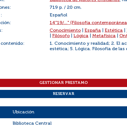
ón:
Biblioteca de Autores Cristianos
, n
ones:
719 p. / 20 cm.
:
Español
ación:
14"19/..." (Filosofía contemporánea
s:
Conocimiento
|
España
|
Estética
|
|
Filósofo
|
Lógica
|
Metafísica
|
Ont
 contenido:
1. Conocimiento y realidad; 2. El ac
estética; 5. Lógica. Filosofía de las
Ubicación
Biblioteca Central