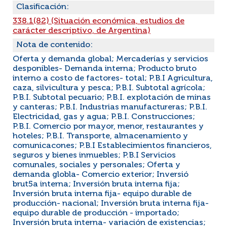
Clasificación:
338.1(82) (Situación económica, estudios de
carácter descriptivo, de Argentina)
Nota de contenido:
Oferta y demanda global; Mercaderías y servicios
desponibles- Demanda interna; Producto bruto
interno a costo de factores- total; P.B.I Agricultura,
caza, silvicultura y pesca; P.B.I. Subtotal agrícola;
P.B.I. Subtotal pecuario; P.B.I. explotación de minas
y canteras; P.B.I. Industrias manufactureras; P.B.I.
Electricidad, gas y agua; P.B.I. Construcciones;
P.B.I. Comercio por mayor, menor, restaurantes y
hoteles; P.B.I. Transporte, almacenamiento y
comunicacones; P.B.I Establecimientos financieros,
seguros y bienes inmuebles; P.B.I Servicios
comunales, sociales y personales; Oferta y
demanda globla- Comercio exterior; Inversió
brut5a interna; Inversión bruta interna fija;
Inversión bruta interna fija- equipo durable de
producción- nacional; Inversión bruta interna fija-
equipo durable de producción - importado;
Inversión bruta interna- variación de existencias;