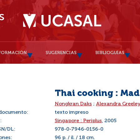
FORMACIÓN
SUGERENCIAS
BIBLIOGUÍAS
Thai cooking : Mad
:
Nongkran Daks
;
Alexandra Greele
 documento:
texto impreso
:
Singapore : Periplus
, 2005
SN/DL:
978-0-7946-0156-0
ones:
96 p. / il. / 18 cm.