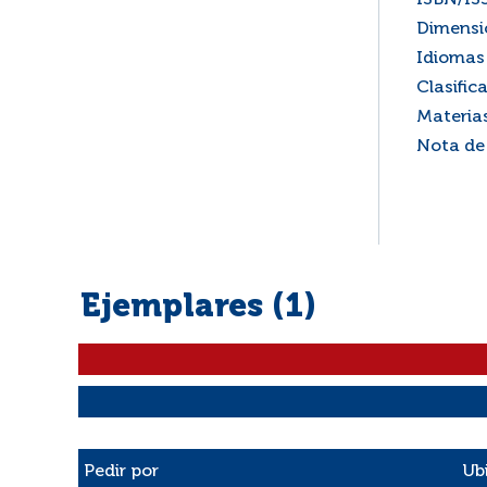
ISBN/IS
Dimensi
Idiomas 
Clasific
Materia
Nota de
Ejemplares (1)
Liste des exemplaires
Pedir por
Ub