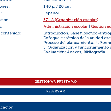
SN/DL:
950-02-5777-7
ones:
140 p. / 20 cm.
:
Español
ación:
371.2 (Organización escolar)
s:
Administración escolar
|
Gestión e
 contenido:
Introducción. Base filosófico-antro
Enfoque sistémico de la unidad esco
Proceso del planeamiento; 4. Formul
5. Organización y funcionamiento de
Evaluación; Anexos; Bibliografía
icación