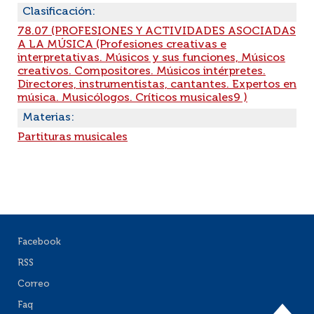
Clasificación:
78.07 (PROFESIONES Y ACTIVIDADES ASOCIADAS
A LA MÚSICA (Profesiones creativas e
interpretativas. Músicos y sus funciones, Músicos
creativos. Compositores. Músicos intérpretes.
Directores, instrumentistas, cantantes. Expertos en
música. Musicólogos. Críticos musicales9 )
Materias:
Partituras musicales
Facebook
RSS
Correo
Faq