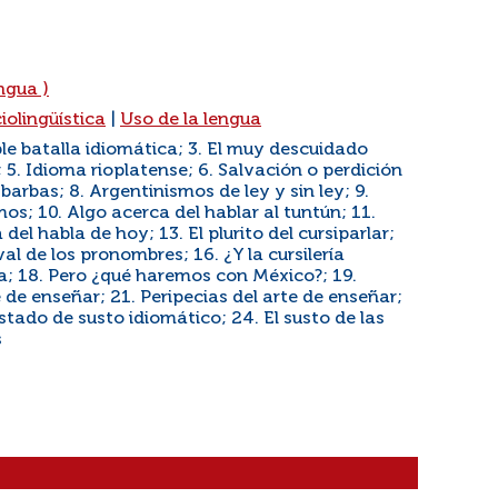
ngua )
iolingüística
|
Uso de la lengua
ble batalla idiomática; 3. El muy descuidado
 5. Idioma rioplatense; 6. Salvación o perdición
arbas; 8. Argentinismos de ley y sin ley; 9.
s; 10. Algo acerca del hablar al tuntún; 11.
del habla de hoy; 13. El plurito del cursiparlar;
val de los pronombres; 16. ¿Y la cursilería
rla; 18. Pero ¿qué haremos con México?; 19.
 de enseñar; 21. Peripecias del arte de enseñar;
stado de susto idiomático; 24. El susto de las
s