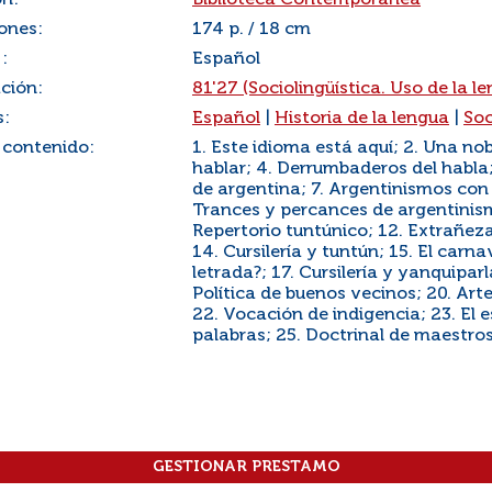
ón:
Biblioteca Contemporánea
ones:
174 p. / 18 cm
:
Español
ación:
81'27 (Sociolingüística. Uso de la le
s:
Español
|
Historia de la lengua
|
Soc
 contenido:
1. Este idioma está aquí; 2. Una no
hablar; 4. Derrumbaderos del habla;
de argentina; 7. Argentinismos con b
Trances y percances de argentinismo
Repertorio tuntúnico; 12. Extrañeza 
14. Cursilería y tuntún; 15. El carna
letrada?; 17. Cursilería y yanquipa
Política de buenos vecinos; 20. Arte
22. Vocación de indigencia; 23. El e
palabras; 25. Doctrinal de maestro