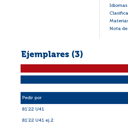
Idiomas 
Clasific
Materia
Nota de
Ejemplares (3)
Liste des exemplaires
Pedir por
81'22 U41
81'22 U41 ej.2