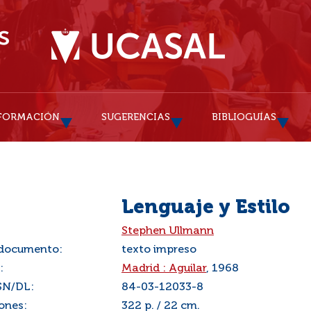
FORMACIÓN
SUGERENCIAS
BIBLIOGUÍAS
Lenguaje y Estilo
:
Stephen Ullmann
 documento:
texto impreso
:
Madrid : Aguilar
, 1968
SN/DL:
84-03-12033-8
ones:
322 p. / 22 cm.