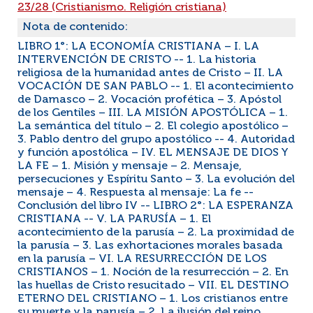
23/28 (Cristianismo. Religión cristiana)
Nota de contenido:
LIBRO 1°: LA ECONOMÍA CRISTIANA – I. LA
INTERVENCIÓN DE CRISTO -- 1. La historia
religiosa de la humanidad antes de Cristo – II. LA
VOCACIÓN DE SAN PABLO -- 1. El acontecimiento
de Damasco – 2. Vocación profética – 3. Apóstol
de los Gentiles – III. LA MISIÓN APOSTÓLICA – 1.
La semántica del título – 2. El colegio apostólico –
3. Pablo dentro del grupo apostólico -- 4. Autoridad
y función apostólica – IV. EL MENSAJE DE DIOS Y
LA FE – 1. Misión y mensaje – 2. Mensaje,
persecuciones y Espíritu Santo – 3. La evolución del
mensaje – 4. Respuesta al mensaje: La fe --
Conclusión del libro IV -- LIBRO 2°: LA ESPERANZA
CRISTIANA -- V. LA PARUSÍA – 1. El
acontecimiento de la parusía – 2. La proximidad de
la parusía – 3. Las exhortaciones morales basada
en la parusía – VI. LA RESURRECCIÓN DE LOS
CRISTIANOS – 1. Noción de la resurrección – 2. En
las huellas de Cristo resucitado – VII. EL DESTINO
ETERNO DEL CRISTIANO – 1. Los cristianos entre
su muerte y la parusía – 2. La ilusión del reino