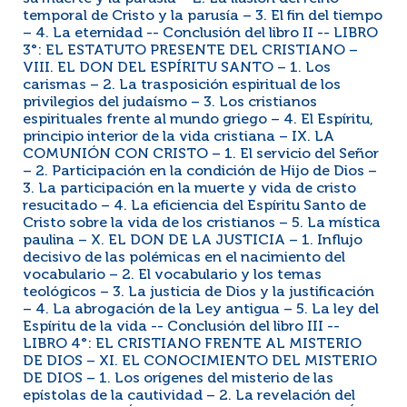
temporal de Cristo y la parusía – 3. El fin del tiempo
– 4. La eternidad -- Conclusión del libro II -- LIBRO
3°: EL ESTATUTO PRESENTE DEL CRISTIANO –
VIII. EL DON DEL ESPÍRITU SANTO – 1. Los
carismas – 2. La trasposición espiritual de los
privilegios del judaísmo – 3. Los cristianos
espirituales frente al mundo griego – 4. El Espíritu,
principio interior de la vida cristiana – IX. LA
COMUNIÓN CON CRISTO – 1. El servicio del Señor
– 2. Participación en la condición de Hijo de Dios –
3. La participación en la muerte y vida de cristo
resucitado – 4. La eficiencia del Espíritu Santo de
Cristo sobre la vida de los cristianos – 5. La mística
paulina – X. EL DON DE LA JUSTICIA – 1. Influjo
decisivo de las polémicas en el nacimiento del
vocabulario – 2. El vocabulario y los temas
teológicos – 3. La justicia de Dios y la justificación
– 4. La abrogación de la Ley antigua – 5. La ley del
Espíritu de la vida -- Conclusión del libro III --
LIBRO 4°: EL CRISTIANO FRENTE AL MISTERIO
DE DIOS – XI. EL CONOCIMIENTO DEL MISTERIO
DE DIOS – 1. Los orígenes del misterio de las
epístolas de la cautividad – 2. La revelación del