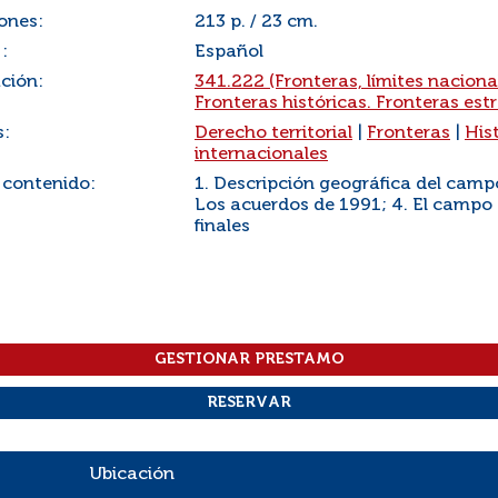
ones:
213 p. / 23 cm.
:
Español
ación:
341.222 (Fronteras, límites nacional
Fronteras históricas. Fronteras est
s:
Derecho territorial
|
Fronteras
|
His
internacionales
 contenido:
1. Descripción geográfica del campo
Los acuerdos de 1991; 4. El campo 
finales
Ubicación