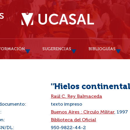
FORMACIÓN
SUGERENCIAS
BIBLIOGUÍAS
"Hielos continentale
:
Raúl C. Rey Balmaceda
 documento:
texto impreso
:
Buenos Aires : Círculo Militar
, 1997
ón:
Biblioteca del Oficial
SN/DL:
950-9822-44-2