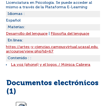
Licenciatura en Psicología. Se puede acceder al
mismo a través de la Plataforma E-Learning
Idiomas :
Español
Materias:
Desarrollo del lenguaje
|
Filosofía del lenguaje
En línea:
https://artes-y-ciencias.campusvirtual.ucasal.edu.
ar/course/view.php?id=67
Contenido : :
La voz (phoné) y el logos.
/
Mónica Cabrera
Documentos electrónicos
(1)