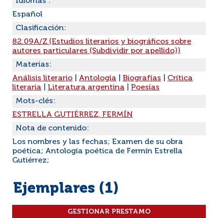
Idiomas :
Español
Clasificación:
82.09A/Z (Estudios literarios y biográficos sobre
autores particulares (Subdividir por apellido))
Materias:
Análisis literario
|
Antología
|
Biografías
|
Crítica
literaria
|
Literatura argentina
|
Poesías
Mots-clés:
ESTRELLA GUTIÉRREZ, FERMÍN
Nota de contenido:
Los nombres y las fechas; Examen de su obra
poética; Antología poética de Fermín Estrella
Gutiérrez;
Ejemplares (1)